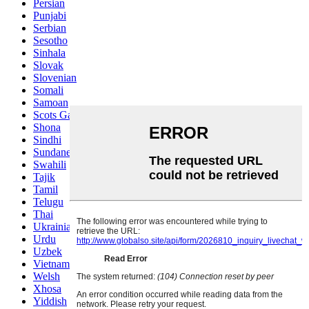
Persian
Punjabi
Serbian
Sesotho
Sinhala
Slovak
Slovenian
Somali
Samoan
Scots Gaelic
Shona
Sindhi
Sundanese
Swahili
Tajik
Tamil
Telugu
Thai
Ukrainian
Urdu
Uzbek
Vietnamese
Welsh
Xhosa
Yiddish