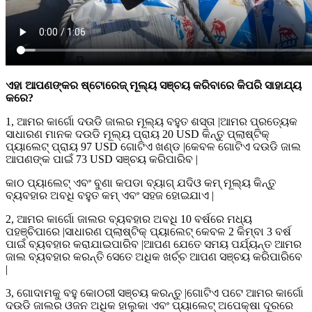
ଏହା ଆପଣଙ୍କର ଷ୍ଟୋରେଜ୍ ମୂଲ୍ୟ ସଞ୍ଚୟ କରିବାରେ କିପରି ସାହାଯ୍ୟ
କରେ?
1, ଆମର କାର୍ଗୋ ଦଉଡି ଜାଲର ମୂଲ୍ୟ ବହୁତ ଶସ୍ତା |ଆମର ପ୍ରତ୍ୟେକ
ସାଧାରଣ ମାନକ ଦଉଡି ମୂଲ୍ୟ ପ୍ରାୟ 20 USD କିନ୍ତୁ ପ୍ଲାଷ୍ଟିକ୍
ପ୍ୟାଲେଟ୍ ପ୍ରାୟ 97 USD ଗୋଟିଏ ଖଣ୍ଡ |କେବଳ ଗୋଟିଏ ଦଉଡି ଜାଲ
ଆପଣଙ୍କ ପାଇଁ 73 USD ସଞ୍ଚୟ କରିପାରିବ |
କାଠ ପ୍ୟାଲେଟ୍ ଏବଂ ବୁଣା କପଡା ବ୍ୟାଗ୍ ଯଦିଓ କମ୍ ମୂଲ୍ୟ କିନ୍ତୁ
ବ୍ୟବହାର ଅବଧି ବହୁତ କମ୍ ଏବଂ ସହଜ ହୋଇଯାଏ |
2, ଆମର କାର୍ଗୋ ଜାଲର ବ୍ୟବହାର ଅବଧି 10 ବର୍ଷରେ ମଧ୍ୟ
ପହଞ୍ଚିପାରେ |ସାଧାରଣ ପ୍ଲାଷ୍ଟିକ୍ ପ୍ୟାଲେଟ୍ କେବଳ 2 କିମ୍ବା 3 ବର୍ଷ
ପାଇଁ ବ୍ୟବହାର କରାଯାଇପାରିବ |ଆପଣ ଯେତେ ସମୟ ପର୍ଯ୍ୟନ୍ତ ଆମର
ଜାଲ ବ୍ୟବହାର କରନ୍ତି ସେତେ ଅଧିକ ଖର୍ଚ୍ଚ ଆପଣ ସଞ୍ଚୟ କରିପାରିବେ
|
3, ଗୋଦାମକୁ ବହୁ କୋଠରୀ ସଞ୍ଚୟ କରନ୍ତୁ |ଗୋଟିଏ ପଟେ ଆମର କାର୍ଗୋ
ଦଉଡି ଜାଲର ଓଜନ ଅଧିକ ହାଲୁକା ଏବଂ ପ୍ୟାଲେଟ୍ ଅପେକ୍ଷା ଦୂରରେ