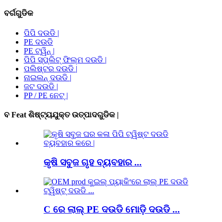
ବର୍ଗଗୁଡିକ
ପିପି ଦଉଡି |
PE ଦଉଡି
PE ଟ୍ୱିନ୍ |
ପିପି ସ୍ପ୍ଲିଟ୍ ଫିଲ୍ମ ଦଉଡି |
ପଲିଷ୍ଟର ଦଉଡି |
ନାଇଲନ୍ ଦଉଡି |
ଜଟ ଦଉଡି |
PP / PE ନେଟ୍ |
ବ Feat ଶିଷ୍ଟ୍ୟଯୁକ୍ତ ଉତ୍ପାଦଗୁଡିକ |
କୃଷି ସବୁଜ ଗୃହ ବ୍ୟବହାର ...
C ରେ ଲାଲ୍ PE ଦଉଡି ମୋଡ଼ି ଦଉଡି ...