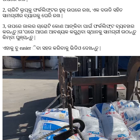
2, ଚାରିଟି ଲୁପ୍କୁ ଫର୍କଲିଫ୍ଟର ହୁକ୍ ଉପରେ ରଖ, ଏକ ଦଉଡି ସହିତ
ସାମଗ୍ରୀର ବ୍ୟାଗକୁ ଘେରି ରଖ |
3, ତାପରେ ଜାଲର ଚାରୋଟି କୋଣ ଆଙ୍କିବା ପାଇଁ ଫର୍କଲିଫ୍ଟ ବ୍ୟବହାର
କରନ୍ତୁ |ତା’ପରେ ଆପଣ ଆବଶ୍ୟକ କରୁଥିବା ସ୍ଥାନକୁ ସାମଗ୍ରୀ ଉଠାନ୍ତୁ
କିମ୍ବା ଘୁଞ୍ଚାନ୍ତୁ |
ଏହାକୁ ବୁ easier ିବା ସହଜ କରିବାକୁ ଭିଡିଓ ଦେଖନ୍ତୁ |