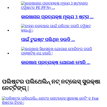
କାରଖାନାର ପ୍ରତ୍ୟକ୍ଷ ମୂଲ୍ୟ 3 ଷ୍ଟ୍ରା ...
ପାଇଁ ଟୁଇଷ୍ଟ ପଲିଥିନ ଦଉଡି ...
କାରଖାନା ପ୍ରତ୍ୟକ୍ଷ ଯୋଗାଣ ମୋରି ...
ପଲିଷ୍ଟର ପଲିଥେଲିନ୍ ନଟ୍ ନଟ୍ଲେସ୍ ସୁରକ୍ଷା
ନେଟ୍ଟିଙ୍ଗ୍ |