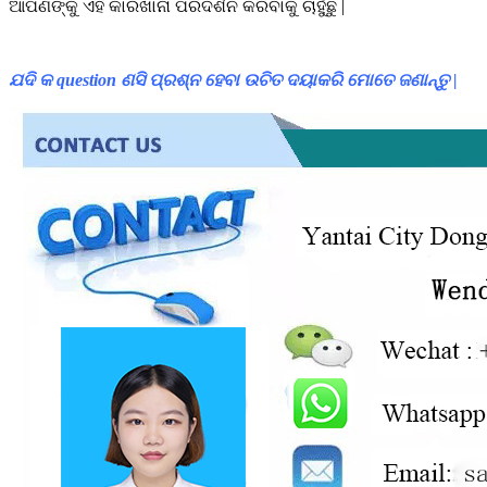
ଆପଣଙ୍କୁ ଏହି କାରଖାନା ପରିଦର୍ଶନ କରିବାକୁ ଚାହୁଁଛୁ |
ଯଦି କ question ଣସି ପ୍ରଶ୍ନ ହେବା ଉଚିତ ଦୟାକରି ମୋତେ ଜଣାନ୍ତୁ |