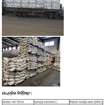
ଯାନ୍ତ୍ରିକ ନିର୍ଦ୍ଦିଷ୍ଟ |
ଆକାର ଏବଂ ମିଟର
ଦ୍ରବ୍ୟ ଲେଆଉଟ୍ |
ନିରାପଦ କାର୍ଯ୍ୟ ଭାର (SWL)