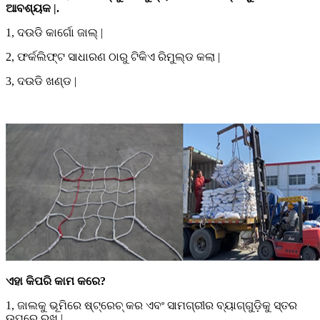
ଆବଶ୍ୟକ |
.
1, ଦଉଡି କାର୍ଗୋ ଜାଲ୍ |
2, ଫର୍କଲିଫ୍ଟ ସାଧାରଣ ଠାରୁ ଟିକିଏ ରିମୁଲ୍ଡ କଲା |
3, ଦଉଡି ଖଣ୍ଡ |
ଏହା କିପରି କାମ କରେ?
1, ଜାଲକୁ ଭୂମିରେ ଷ୍ଟ୍ରେଚ୍ କର ଏବଂ ସାମଗ୍ରୀର ବ୍ୟାଗ୍ଗୁଡ଼ିକୁ ସ୍ତର
ଉପରେ ରଖ |