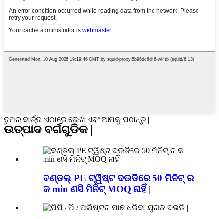
ତୁମର ବାର୍ତ୍ତା ଏଠାରେ ଲେଖ ଏବଂ ଆମକୁ ପଠାନ୍ତୁ |
ଉତ୍ପାଦ ବର୍ଗଗୁଡିକ |
ବଣ୍ଡଲ୍ PE ଟ୍ୱିଷ୍ଟ ଦଉଡିରେ 50 ମିନିଟ୍ ର
କ min ଣସି ମିନିଟ୍ MOQ ନାହିଁ |