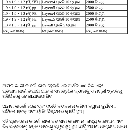
1.9 × 1.9 × 1.2 (ମି) ପିପି |
Layerx4 ପ୍ରତି 10 ବ୍ୟାଗ |
2000 କି.ଗ୍ରା
1.9 × 1.9 × 1.2 (ମି) pp
Layerx5 ପ୍ରତି 10 ବ୍ୟାଗ |
2500 କି.ଗ୍ରା
1.9 × 1.9 × 1.2 (ମି) PE |
Layerx4 ପ୍ରତି 10 ବ୍ୟାଗ |
2000 କି.ଗ୍ରା
1.9 × 1.9 × 1.2 (ମି) PE |
Layerx5 ପ୍ରତି 10 ବ୍ୟାଗ |
2500 କି.ଗ୍ରା
1.3 × 1.5 × 1.4 (ମି) pp
Layer8 ପ୍ରତି 5 ବ୍ୟାଗ |
2000 କି.ଗ୍ରା
କଷ୍ଟୋମାଇଜ୍
କଷ୍ଟୋମାଇଜ୍
କଷ୍ଟୋମାଇଜ୍
ଆମର ଭାରୀ କାର୍ଗୋ ଜାଲ ହେଉଛି ଏକ ଅର୍ଥନ and ତିକ ଏବଂ
ପ୍ରଭାବଶାଳୀ ଉପାୟ ଯାହାକି ସାମଗ୍ରୀର ବ୍ୟାଗକୁ ସାମଗ୍ରୀ ଷ୍ଟାକରୁ
ଖସିଯିବାକୁ ରୋକାଯାଇପାରିବ |
ଆମର କାର୍ଗୋ ଜାଲ ଏବଂ ଦଉଡି ବ୍ୟବହାର କରିବା ଦ୍ୱାରା ଦୁର୍ଘଟଣା
ଘଟିଲେ ଷ୍ଟକ୍ ଏବଂ ର୍ୟାକିଂ ସିଷ୍ଟମର କ୍ଷତି ହୁଏ |
ଏହି ପ୍ରକାରର କାର୍ଗୋ ଜାଲ ବଡ ସାର କାରଖାନା, ଶସ୍ୟ କାରଖାନା ଏବଂ
ଚିନ୍ ବନ୍ଦରରେ ବହୁଳ ଭାବରେ ବ୍ୟବହୃତ ହୁଏ |ଯଦି ଆପଣ ଆଗ୍ରହୀ, ଆମେ