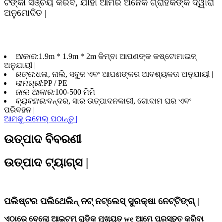
ଟଙ୍କା ସଞ୍ଚୟ କରିବ, ଯାହା ଆମର ଅନେକ ଗ୍ରାହକଙ୍କ ଦ୍ୱାରା
ଅନୁମୋଦିତ |
ଆକାର:
1.9m * 1.9m * 2m କିମ୍ବା ଆପଣଙ୍କ କଷ୍ଟୋମାଇଜ୍
ଅନୁଯାୟୀ |
ରଙ୍ଗ:
ଧଳା, ନାଲି, ସବୁଜ ଏବଂ ଆପଣଙ୍କର ଆବଶ୍ୟକତା ଅନୁଯାୟୀ |
ସାମଗ୍ରୀ:
PP / PE
ଜାଲ ଆକାର:
100-500 ମିମି
ବ୍ୟବହାର:
ବନ୍ଦର, ସାର ଉତ୍ପାଦନକାରୀ, ଗୋଦାମ ଘର ଏବଂ
ପରିବହନ |
ଆମକୁ ଇମେଲ୍ ପଠାନ୍ତୁ |
ଉତ୍ପାଦ ବିବରଣୀ
ଉତ୍ପାଦ ଟ୍ୟାଗ୍ସ |
ପଲିଷ୍ଟର ପଲିଥେଲିନ୍ ନଟ୍ ନଟ୍ଲେସ୍ ସୁରକ୍ଷା ନେଟ୍ଟିଙ୍ଗ୍ |
ଏଠାରେ ବେଲୋ ଆଇଟମ୍ ଗୁଡିକ ମୁଖ୍ୟତ we ଆମେ ପ୍ରସ୍ତୁତ କରିବା