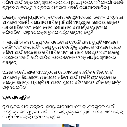
ରଖିବା ପାଇଁ ବହୁତ କମ୍ ସ୍ଥାନ ନେଇଥାଏ |ଅନ୍ୟ ପଟେ, ଏହି କାର୍ଗୋ ଦଉଡି
ବ୍ୟବହାର କରନ୍ତୁ 5 ସ୍ତରର ସାମଗ୍ରୀ ଏକାଠି ରଖାଯାଇପାରିବ |
ଭୂଲମ୍ବ ସ୍ତର |ପ୍ୟାଲେଟ୍ ବ୍ୟବହାର କରୁଥିବାବେଳେ, କେବଳ 2 ସ୍ତରର
ସାମଗ୍ରୀ ଏକାଠି ରଖାଯାଇପାରିବ |ଏହିପରି ଅତ୍ୟଧିକ କୋଠରୀ ସଞ୍ଚୟ
ହୋଇପାରିବ ଏବଂ ତୁମେ ତୁମର ଗୋଦାମର ସମ୍ପୂର୍ଣ୍ଣ ବ୍ୟବହାର
କରିପାରିବ | ସଞ୍ଚୟ କକ୍ଷ ତୁମର ଖର୍ଚ୍ଚ ସଞ୍ଚୟ କରୁଛି |
4, କାର୍ଗୋ ଜାଲର ଅନ୍ୟ ଏକ ପ୍ରୟୋଗ ହେଉଛି ଭାରୀ ଡ୍ୟୁଟି ସାମଗ୍ରୀ
ଲୋଡିଂ ଏବଂ ଅନଲୋଡିଂ |ତେଣୁ ତୁମେ ସେଗୁଡ଼ିକୁ ଟ୍ରକରେ ସାମଗ୍ରୀ ଲୋଡ୍
କରିବା ପାଇଁ ବ୍ୟବହାର କରିପାରିବ ଏବଂ ତା’ପରେ ଦ୍ରବ୍ୟ ଏବଂ ଜାଲକୁ
ଟ୍ରକରେ ଏକାଠି ଛାଡି ପାରିବ |ଯେତେବେଳେ ଟ୍ରକ୍ ଧାର୍ଯ୍ୟ ସ୍ଥାନରେ
ପହଞ୍ଚେ,
ଆମର କାର୍ଗୋ ଜାଲ ସାହାଯ୍ୟରେ ଗୋଦାମରେ ଗଚ୍ଛିତ ରଖିବା ପାଇଁ
ସାମଗ୍ରୀକୁ ସିଧାସଳଖ ଅନଲୋଡ୍ କରିବା ପାଇଁ ଫର୍କଲିଫ୍ଟ ବ୍ୟବହାର
କରନ୍ତୁ |ସମଗ୍ର ପ୍ରକ୍ରିୟା ମାନବ ମୂଲ୍ୟ ସହିତ ସମୟ ସହିତ ବହୁ ଖର୍ଚ୍ଚ
ସଞ୍ଚୟ କରିବ |
ପ୍ରୟୋଗଗୁଡ଼ିକ
ରାସାୟନିକ ସାର ଉଦ୍ଭିଦ, ଶସ୍ୟ କାରଖାନା ଏବଂ ବନ୍ଦରଗୁଡ଼ିକ ପାଇଁ
ଅତ୍ୟନ୍ତ ଉପଯୁକ୍ତ ଯେଉଁଠାରେ ଗ୍ରାନୁଲ୍ସର ବ୍ୟାଗ ଧାରଣ ଏବଂ ଲୋଡ୍
କିମ୍ବା ଅନଲୋଡ୍ ହେବା ଆବଶ୍ୟକ |