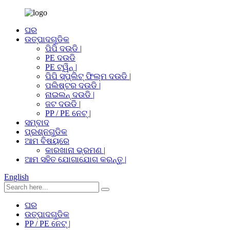
ଘର
ଉତ୍ପାଦଗୁଡିକ
ପିପି ଦଉଡି |
PE ଦଉଡି
PE ଟ୍ୱିନ୍ |
ପିପି ସ୍ପ୍ଲିଟ୍ ଫିଲ୍ମ ଦଉଡି |
ପଲିଷ୍ଟର ଦଉଡି |
ନାଇଲନ୍ ଦଉଡି |
ଜଟ ଦଉଡି |
PP / PE ନେଟ୍ |
ସମ୍ବାଦ
ପ୍ରଶ୍ନଗୁଡିକ
ଆମ ବିଷୟରେ
କାରଖାନା ଭ୍ରମଣ |
ଆମ ସହିତ ଯୋଗାଯୋଗ କରନ୍ତୁ |
English
ଘର
ଉତ୍ପାଦଗୁଡିକ
PP / PE ନେଟ୍ |