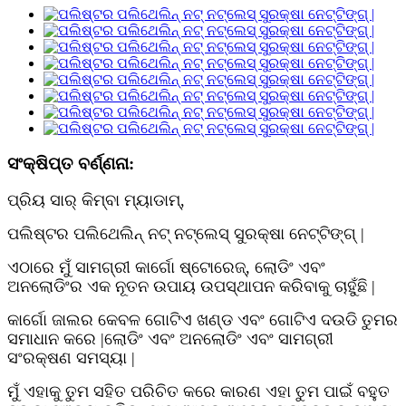
ସଂକ୍ଷିପ୍ତ ବର୍ଣ୍ଣନା:
ପ୍ରିୟ ସାର୍ କିମ୍ବା ମ୍ୟାଡାମ୍,
ପଲିଷ୍ଟର ପଲିଥେଲିନ୍ ନଟ୍ ନଟ୍ଲେସ୍ ସୁରକ୍ଷା ନେଟ୍ଟିଙ୍ଗ୍ |
ଏଠାରେ ମୁଁ ସାମଗ୍ରୀ କାର୍ଗୋ ଷ୍ଟୋରେଜ୍, ଲୋଡିଂ ଏବଂ
ଅନଲୋଡିଂର ଏକ ନୂତନ ଉପାୟ ଉପସ୍ଥାପନ କରିବାକୁ ଚାହୁଁଛି |
କାର୍ଗୋ ଜାଲର କେବଳ ଗୋଟିଏ ଖଣ୍ଡ ଏବଂ ଗୋଟିଏ ଦଉଡି ତୁମର
ସମାଧାନ କରେ |
ଲୋଡିଂ ଏବଂ ଅନଲୋଡିଂ ଏବଂ ସାମଗ୍ରୀ
ସଂରକ୍ଷଣ ସମସ୍ୟା |
ମୁଁ ଏହାକୁ ତୁମ ସହିତ ପରିଚିତ କରେ କାରଣ ଏହା ତୁମ ପାଇଁ ବହୁତ