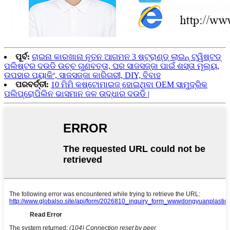
ପୂର୍ବ:
ଚାଇନା କାରଖାନା ନୂତନ ଆଗମନ 3 ଷ୍ଟ୍ରାଣ୍ଡ୍ ଲାଇନ୍ ଟ୍ୱିଷ୍ଟଡ୍
ପଲିଷ୍ଟର ଦଉଡି ଉଚ୍ଚ ଗୁଣବତ୍ତା, ଘର ସାଜସଜ୍ଜା ପାଇଁ ଶସ୍ତା ମୂଲ୍ୟ,
ଉପହାର ପ୍ୟାକିଂ, ସାଜସଜ୍ଜା କାରିଗରୀ, DIY, ବିବାହ
ପରବର୍ତ୍ତୀ:
10 ମିମି କଷ୍ଟୋମାଇଜ୍ ହୋଇଥିବା OEM ସାମୁଦ୍ରିକ
ପଲିପ୍ରୋପିଲିନ ଭାସମାନ ଜଳ ଉଦ୍ଧାର ଦଉଡି |