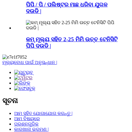
ପିପି / ପି / ପଲିଷ୍ଟର ମାଛ ଧରିବା ଯୁଗଳ
ଦଉଡି |
କମ୍ ମୂଲ୍ୟ ସହିତ 2-25 ମିମି ଉଚ୍ଚ ଟେନିସିଟି
ପିପି ଦଉଡି |
ମୂଲ୍ୟବୋଧ ପାଇଁ ଅନୁସନ୍ଧାନ |
ସୂଚନା
ଆମ ସହିତ ଯୋଗାଯୋଗ କରନ୍ତୁ |
ଆମ ବିଷୟରେ
ପ୍ରଶ୍ନଗୁଡିକ
କାରଖାନା ଭ୍ରମଣ |