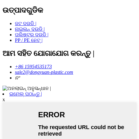
ଉତ୍ପାଦଗୁଡିକ
ଜଟ ଦଉଡି |
ନାଇଲନ୍ ଦଉଡି |
ପଲିଷ୍ଟର ଦଉଡି |
PP / PE ନେଟ୍ |
ଆମ ସହିତ ଯୋଗାଯୋଗ କରନ୍ତୁ |
+86 15954535173
sale2@dongyuan-plastic.com
ନଂ
ଇମେଲ୍ ପଠାନ୍ତୁ |
x