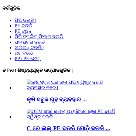
ବର୍ଗଗୁଡିକ
ପିପି ଦଉଡି |
PE ଦଉଡି
PE ଟ୍ୱିନ୍ |
ପିପି ସ୍ପ୍ଲିଟ୍ ଫିଲ୍ମ ଦଉଡି |
ପଲିଷ୍ଟର ଦଉଡି |
ନାଇଲନ୍ ଦଉଡି |
ଜଟ ଦଉଡି |
PP / PE ନେଟ୍ |
ବ Feat ଶିଷ୍ଟ୍ୟଯୁକ୍ତ ଉତ୍ପାଦଗୁଡିକ |
କୃଷି ସବୁଜ ଗୃହ ବ୍ୟବହାର ...
C ରେ ଲାଲ୍ PE ଦଉଡି ମୋଡ଼ି ଦଉଡି ...