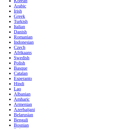
Korean
Arabic
Irish
Greek
Turkish
Italian
Danish
Romanian
Indonesian
Czech
Afrikaans
Swedish
Polish
Basque
Catalan
Esperanto
Hindi
Lao
Albanian
Amharic
Armenian
Azerbaijani
Belarusian
Bengali
Bosnian