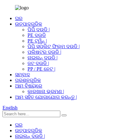
ଘର
ଉତ୍ପାଦଗୁଡିକ
ପିପି ଦଉଡି |
PE ଦଉଡି
PE ଟ୍ୱିନ୍ |
ପିପି ସ୍ପ୍ଲିଟ୍ ଫିଲ୍ମ ଦଉଡି |
ପଲିଷ୍ଟର ଦଉଡି |
ନାଇଲନ୍ ଦଉଡି |
ଜଟ ଦଉଡି |
PP / PE ନେଟ୍ |
ସମ୍ବାଦ
ପ୍ରଶ୍ନଗୁଡିକ
ଆମ ବିଷୟରେ
କାରଖାନା ଭ୍ରମଣ |
ଆମ ସହିତ ଯୋଗାଯୋଗ କରନ୍ତୁ |
English
ଘର
ଉତ୍ପାଦଗୁଡିକ
ନାଇଲନ୍ ଦଉଡି |