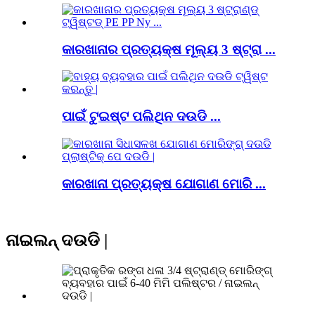
କାରଖାନାର ପ୍ରତ୍ୟକ୍ଷ ମୂଲ୍ୟ 3 ଷ୍ଟ୍ରା ...
ପାଇଁ ଟୁଇଷ୍ଟ ପଲିଥିନ ଦଉଡି ...
କାରଖାନା ପ୍ରତ୍ୟକ୍ଷ ଯୋଗାଣ ମୋରି ...
ନାଇଲନ୍ ଦଉଡି |