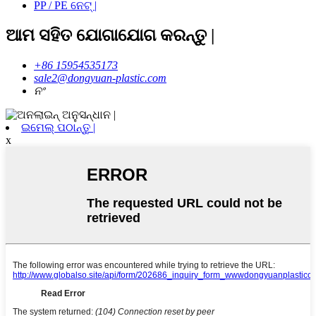
PP / PE ନେଟ୍ |
ଆମ ସହିତ ଯୋଗାଯୋଗ କରନ୍ତୁ |
+86 15954535173
sale2@dongyuan-plastic.com
ନଂ
ଇମେଲ୍ ପଠାନ୍ତୁ |
x