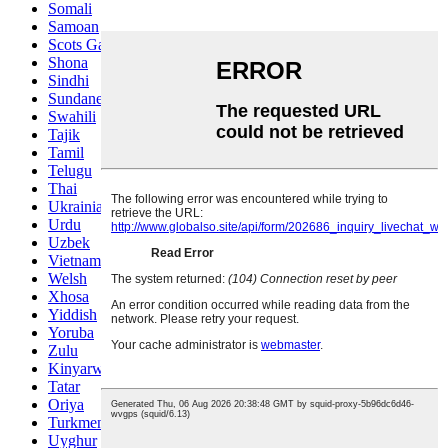
Somali
Samoan
Scots Gaelic
Shona
Sindhi
Sundanese
Swahili
Tajik
Tamil
Telugu
Thai
Ukrainian
Urdu
Uzbek
Vietnamese
Welsh
Xhosa
Yiddish
Yoruba
Zulu
Kinyarwanda
Tatar
Oriya
Turkmen
Uyghur