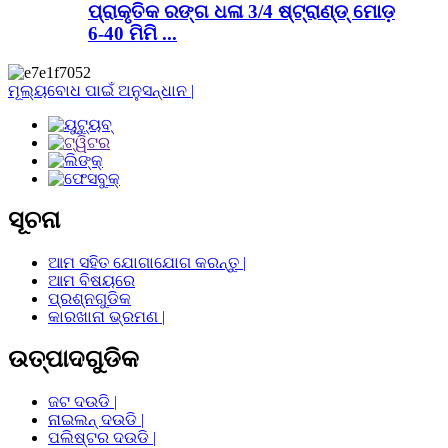
ପ୍ରାକୃତିକ ରଙ୍ଗ ଧଳା 3/4 ଷ୍ଟ୍ରାଣ୍ଡ୍ ମୋଡ଼
6-40 ମିମି ...
ମୂଲ୍ୟବୋଧ ପାଇଁ ଅନୁସନ୍ଧାନ |
ସୂଚନା
ଆମ ସହିତ ଯୋଗାଯୋଗ କରନ୍ତୁ |
ଆମ ବିଷୟରେ
ପ୍ରଶ୍ନଗୁଡିକ
କାରଖାନା ଭ୍ରମଣ |
ଉତ୍ପାଦଗୁଡିକ
ଜଟ ଦଉଡି |
ନାଇଲନ୍ ଦଉଡି |
ପଲିଷ୍ଟର ଦଉଡି |