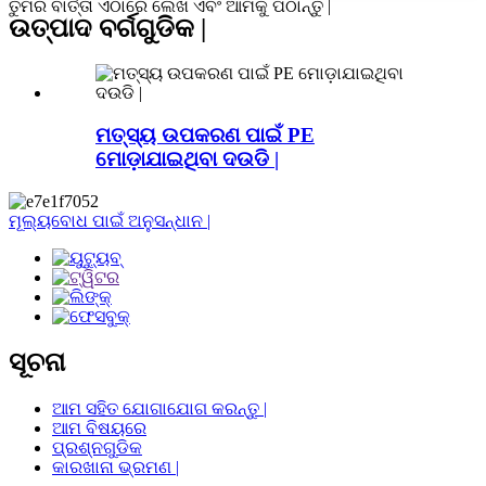
ତୁମର ବାର୍ତ୍ତା ଏଠାରେ ଲେଖ ଏବଂ ଆମକୁ ପଠାନ୍ତୁ |
ଉତ୍ପାଦ ବର୍ଗଗୁଡିକ |
ମତ୍ସ୍ୟ ଉପକରଣ ପାଇଁ PE
ମୋଡ଼ାଯାଇଥିବା ଦଉଡି |
ମୂଲ୍ୟବୋଧ ପାଇଁ ଅନୁସନ୍ଧାନ |
ସୂଚନା
ଆମ ସହିତ ଯୋଗାଯୋଗ କରନ୍ତୁ |
ଆମ ବିଷୟରେ
ପ୍ରଶ୍ନଗୁଡିକ
କାରଖାନା ଭ୍ରମଣ |