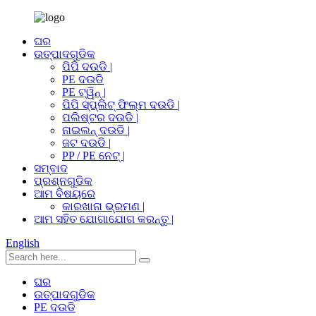
ଘର
ଉତ୍ପାଦଗୁଡିକ
ପିପି ଦଉଡି |
PE ଦଉଡି
PE ଟ୍ୱିନ୍ |
ପିପି ସ୍ପ୍ଲିଟ୍ ଫିଲ୍ମ ଦଉଡି |
ପଲିଷ୍ଟର ଦଉଡି |
ନାଇଲନ୍ ଦଉଡି |
ଜଟ ଦଉଡି |
PP / PE ନେଟ୍ |
ସମ୍ବାଦ
ପ୍ରଶ୍ନଗୁଡିକ
ଆମ ବିଷୟରେ
କାରଖାନା ଭ୍ରମଣ |
ଆମ ସହିତ ଯୋଗାଯୋଗ କରନ୍ତୁ |
English
ଘର
ଉତ୍ପାଦଗୁଡିକ
PE ଦଉଡି