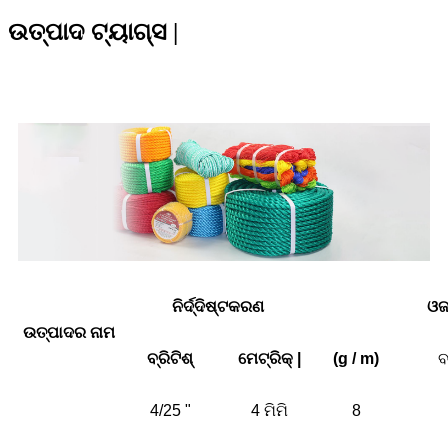
ଉତ୍ପାଦ ଟ୍ୟାଗ୍ସ |
PE ଉତ୍ପାଦ ପାରାମିଟରଗୁଡିକ |
ନିର୍ଦ୍ଦିଷ୍ଟକରଣ
ଓ
ଉତ୍ପାଦର ନାମ
ବ୍ରିଟିଶ୍
ମେଟ୍ରିକ୍ |
(g / m)
ବ
4/25 "
4 ମିମି
8