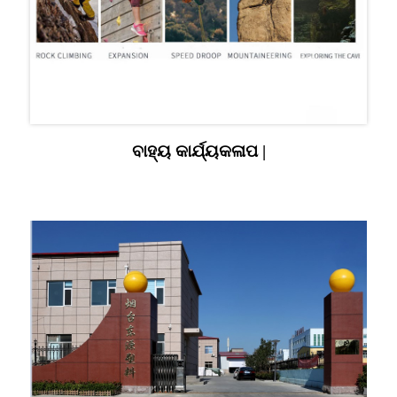
ବାହ୍ୟ କାର୍ଯ୍ୟକଳାପ |
ଆମ ବିଷୟରେ