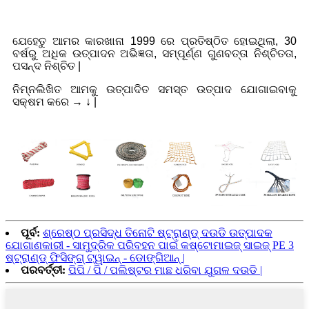
ସୁବିଧା
ଯେହେତୁ ଆମର କାରଖାନା 1999 ରେ ପ୍ରତିଷ୍ଠିତ ହୋଇଥିଲା, 30
ବର୍ଷରୁ ଅଧିକ ଉତ୍ପାଦନ ଅଭିଜ୍ଞତା, ସମ୍ପୂର୍ଣ୍ଣ ଗୁଣବତ୍ତା ନିଶ୍ଚିତତା,
ପସନ୍ଦ ନିଶ୍ଚିତ |
ନିମ୍ନଲିଖିତ ଆମକୁ ଉତ୍ପାଦିତ ସମସ୍ତ ଉତ୍ପାଦ ଯୋଗାଇବାକୁ
ସକ୍ଷମ କରେ → ↓ |
ପୂର୍ବ:
ଶ୍ରେଷ୍ଠ ପ୍ରସିଦ୍ଧ ତିନୋଟି ଷ୍ଟ୍ରାଣ୍ଡ୍ ଦଉଡି ଉତ୍ପାଦକ
ଯୋଗାଣକାରୀ - ସାମୁଦ୍ରିକ ପରିବହନ ପାଇଁ କଷ୍ଟୋମାଇଜ୍ ସାଇଜ୍ PE 3
ଷ୍ଟ୍ରାଣ୍ଡ୍ ଫିସିଙ୍ଗ୍ ଟ୍ୱାଇନ୍ - ଡୋଙ୍ଗିଆନ୍ |
ପରବର୍ତ୍ତୀ:
ପିପି / ପି / ପଲିଷ୍ଟର ମାଛ ଧରିବା ଯୁଗଳ ଦଉଡି |