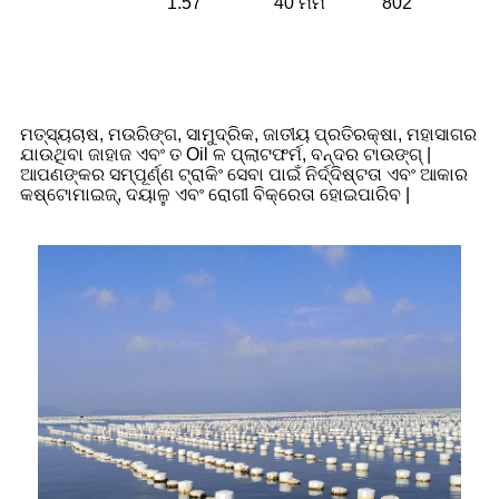
1.57 "
40 ମିମି
802
ଉତ୍ପାଦ ପ୍ରୟୋଗ |
ମତ୍ସ୍ୟଚାଷ, ମଉରିଙ୍ଗ, ସାମୁଦ୍ରିକ, ଜାତୀୟ ପ୍ରତିରକ୍ଷା, ମହାସାଗର
ଯାଉଥିବା ଜାହାଜ ଏବଂ ତ Oil ଳ ପ୍ଲାଟଫର୍ମ, ବନ୍ଦର ଟାଉଙ୍ଗ୍ |
ଆପଣଙ୍କର ସମ୍ପୂର୍ଣ୍ଣ ଟ୍ରାକିଂ ସେବା ପାଇଁ ନିର୍ଦ୍ଦିଷ୍ଟତା ଏବଂ ଆକାର
କଷ୍ଟୋମାଇଜ୍, ଦୟାଳୁ ଏବଂ ରୋଗୀ ବିକ୍ରେତା ହୋଇପାରିବ |