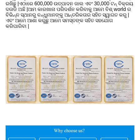
ରଖିଛୁ |ଏଠାରେ 600,000 ଉତ୍ପାଦନ ଜାଲ ଏବଂ 30,000 ଟନ୍ ବିକ୍ରୟ
ଦଉଡି ଅଛି |ଆମ କାରଖାନା ପରିଦର୍ଶନ କରିବାକୁ ଆମେ ବିଶ୍ world ର
ବିଭିନ୍ନ ସ୍ଥାନରୁ ବନ୍ଧୁମାନଙ୍କୁ ଆନ୍ତରିକତାର ସହିତ ସ୍ୱାଗତ କରୁ |
ଏବଂ ଆମେ ଆଶା କରୁଛୁ ଆମେ ସମସ୍ତଙ୍କ ସହିତ ସହଯୋଗ
କରିପାରିବା |
ସମ୍ମାନ ସାର୍ଟିଫିକେଟ୍
ଆମକୁ କାହିଁକି ବାଛିବେ?