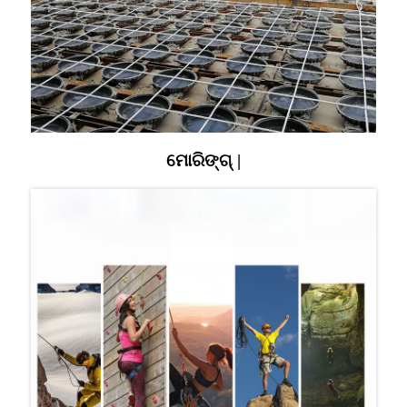
ମୋରିଙ୍ଗ୍ |