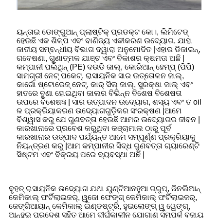
ୟନ୍ତାଇ ଡୋଙ୍ଗୁଆନ୍ ପ୍ଲାଷ୍ଟିକ୍ ପ୍ରଡକ୍ଟ କୋ।, ଲିମିଟେଡ୍
ହେଉଛି ଏକ ଶିଳ୍ପ ଏବଂ ବାଣିଜ୍ୟ ଏକୀକରଣ ଉଦ୍ୟୋଗ, ଯାହା
ଜାତୀୟ ସମ୍ବନ୍ଧୀୟ ବିଭାଗ ଦ୍ୱାରା ଅନୁମୋଦିତ |ଏହାର ଡିଜାଇନ୍,
ଗବେଷଣା, ଗୁଣାତ୍ମକ ଯାଞ୍ଚ ଏବଂ ବିକାଶର କ୍ଷମତା ଅଛି |
କମ୍ପାନୀ ପଲିଥିନ୍ (PE) ଦଉଡି ଜାଲ୍, କୋରିଆନ୍ ହେମ୍ପ୍ (ପିପି)
ସାମଗ୍ରୀ ନେଟ୍ ପକେଟ୍, ରାସାୟନିକ ସାର ଉତ୍ତୋଳନ ଜାଲ୍,
କାର୍ଗୋ ଷ୍ଟୋରେଜ୍ ନେଟ୍, କାର୍ ସିଲ୍ ଜାଲ୍, ସୁରକ୍ଷା ଜାଲ୍ ଏବଂ
ହାତରେ ବୁଣା ହୋଇଥିବା ଜାଲର ବିଭିନ୍ନ ବିଶେଷ ବିଶେଷତା
ଉପରେ ବିଶେଷଜ୍ଞ | ସାର ଉତ୍ପାଦନ ଉଦ୍ୟୋଗ, ଶସ୍ୟ ଏବଂ ତ oil
ଳ ପ୍ରକ୍ରିୟାକରଣ ଉଦ୍ୟୋଗଗୁଡ଼ିକର ସଂରକ୍ଷଣ |ଆମେ
ବିଶ୍ୱାସ କରୁ ଯେ ଗୁଣବତ୍ତା ହେଉଛି ଆମର ଉଦ୍ୟୋଗର ଜୀବନ |
କାରଖାନାରେ ପ୍ରବେଶ କରୁଥିବା କଞ୍ଚାମାଲ ଠାରୁ ପୂର୍ବ
କାରଖାନାର ଉତ୍ପାଦ ପର୍ଯ୍ୟନ୍ତ ଆମେ ସମ୍ପୂର୍ଣ୍ଣ ପ୍ରକ୍ରିୟାକୁ
ନିୟନ୍ତ୍ରଣ କରୁ |ଆମ କମ୍ପାନୀର ସିଦ୍ଧ ଗୁଣବତ୍ତା ଗ୍ୟାରେଣ୍ଟି
ସିଷ୍ଟମ ଏବଂ ବିକ୍ରୟ ପରେ ବ୍ୟବସ୍ଥା ଅଛି |
ବୃହତ୍ ରାସାୟନିକ ଉଦ୍ୟୋଗ ଯଥା ୟୁଣ୍ଟିଆନହୁଆ ଗ୍ରୁପ୍, ଜିନଲିଆନ୍
କେମିକାଲ୍ ଫର୍ଟିଲାଇଜର୍, ୱୁଜୋ ଫେଙ୍ଗ୍ କେମିକାଲ୍ ଫର୍ଟିଲାଇଜର୍,
ଜେଙ୍ଗିଆୟାନ୍ କେମିକାଲ୍ ଇଣ୍ଡଷ୍ଟ୍ରି, ହୁଇଲୋଙ୍ଗ୍ ୱୁ ୱେଙ୍ଗ୍,
ଆନ୍ହୁଇ ପ୍ରଦେଶ ସହିତ ଆମେ ଦୀର୍ଘକାଳୀନ ଯୋଗାଣ ସମ୍ପର୍କ ବଜାୟ