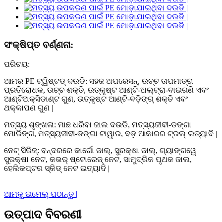
ସଂକ୍ଷିପ୍ତ ବର୍ଣ୍ଣନା:
ପରିଚୟ:
ଆମର PE ଟ୍ୱିଷ୍ଟଡ୍ ଦଉଡି: ସହଜ ଅପରେସନ୍, ଉଚ୍ଚ ତାପମାତ୍ରା
ପ୍ରତିରୋଧକ, ଉଚ୍ଚ ଶକ୍ତି, ଉତ୍କୃଷ୍ଟ ଆଣ୍ଟି-ଅଲ୍ଟ୍ରା-ବାଇଗଣି ଏବଂ
ଆଣ୍ଟିଅକ୍ସିଡାଣ୍ଟ ଗୁଣ, ଉତ୍କୃଷ୍ଟ ଆଣ୍ଟି-ବଡ଼ିଙ୍ଗ୍ ଶକ୍ତି ଏବଂ
ଥକ୍କାପଣ ଗୁଣ |
ମତ୍ସ୍ୟ ଶୃଙ୍ଖଳା: ମାଛ ଧରିବା ଜାଲ ଦଉଡି, ମତ୍ସ୍ୟଜୀବୀ-ଡଙ୍ଗା
ମୋରିଙ୍ଗ, ମତ୍ସ୍ୟଜୀବୀ-ଡଙ୍ଗା ଟାୱାର, ବଡ଼ ଆକାରର ଟ୍ରଲ୍ ଇତ୍ୟାଦି |
ନେଟ୍ ସିରିଜ୍: ବନ୍ଦରରେ କାର୍ଗୋ ଜାଲ୍, ସୁରକ୍ଷା ଜାଲ୍, ଗ୍ୟାଙ୍ଗୱେ
ସୁରକ୍ଷା ନେଟ, କଭର୍ ଷ୍ଟୋରେଜ୍ ନେଟ, ସାମୁଦ୍ରିକ ପୃଥକ ଜାଲ,
ହେଲିକପ୍ଟର ସ୍କିଡ୍ ନେଟ ଇତ୍ୟାଦି |
ଆମକୁ ଇମେଲ୍ ପଠାନ୍ତୁ |
ଉତ୍ପାଦ ବିବରଣୀ