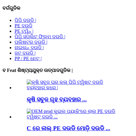
ବର୍ଗଗୁଡିକ
ପିପି ଦଉଡି |
PE ଦଉଡି
PE ଟ୍ୱିନ୍ |
ପିପି ସ୍ପ୍ଲିଟ୍ ଫିଲ୍ମ ଦଉଡି |
ପଲିଷ୍ଟର ଦଉଡି |
ନାଇଲନ୍ ଦଉଡି |
ଜଟ ଦଉଡି |
PP / PE ନେଟ୍ |
ବ Feat ଶିଷ୍ଟ୍ୟଯୁକ୍ତ ଉତ୍ପାଦଗୁଡିକ |
କୃଷି ସବୁଜ ଗୃହ ବ୍ୟବହାର ...
C ରେ ଲାଲ୍ PE ଦଉଡି ମୋଡ଼ି ଦଉଡି ...