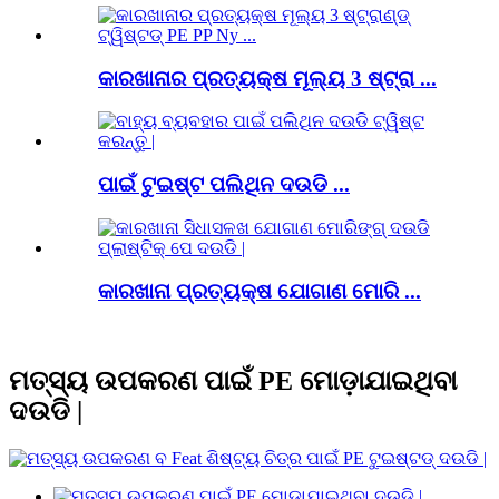
କାରଖାନାର ପ୍ରତ୍ୟକ୍ଷ ମୂଲ୍ୟ 3 ଷ୍ଟ୍ରା ...
ପାଇଁ ଟୁଇଷ୍ଟ ପଲିଥିନ ଦଉଡି ...
କାରଖାନା ପ୍ରତ୍ୟକ୍ଷ ଯୋଗାଣ ମୋରି ...
ମତ୍ସ୍ୟ ଉପକରଣ ପାଇଁ PE ମୋଡ଼ାଯାଇଥିବା
ଦଉଡି |