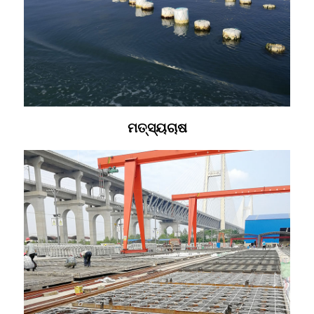
ମତ୍ସ୍ୟଚାଷ