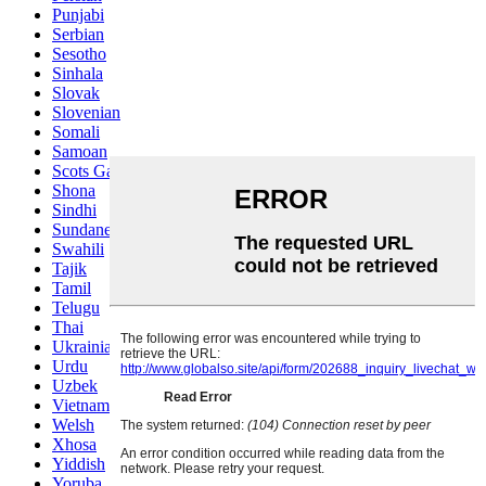
Punjabi
Serbian
Sesotho
Sinhala
Slovak
Slovenian
Somali
Samoan
Scots Gaelic
Shona
Sindhi
Sundanese
Swahili
Tajik
Tamil
Telugu
Thai
Ukrainian
Urdu
Uzbek
Vietnamese
Welsh
Xhosa
Yiddish
Yoruba