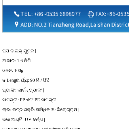
ପିପି ବାଲର୍ ଯୁଗଳ |
ଆକାର: 1.6 ମିମି
ଓଜନ: 100g
ଦ Length ର୍ଘ୍ୟ: 90 ମି / ପିସି |
ପ୍ୟାକିଂ: କାର୍ଟନ୍ ପ୍ୟାକିଂ |
ସାମଗ୍ରୀ: PP ଏବଂ PE ସାମଗ୍ରୀ |
ଲାଭ: ଉଚ୍ଚ ଶକ୍ତି: ସର୍ବାଧିକ 39 କିଲୋଗ୍ରାମ |
ଭଲ ଆଣ୍ଟି- UV ବର୍ଣ୍ଣ |