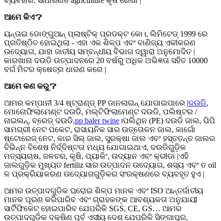
ବ୍ୟବହାର: ସାଧାରଣତ agriculture କୃଷି ରେଖା |
ଆମେ କିଏ
？
ୟନ୍ତାଇ ଡୋଙ୍ଗୁଆନ୍ ପ୍ଲାଷ୍ଟିକ୍ ପ୍ରଡକ୍ଟ କୋ।, ଲିମିଟେଡ୍ 1999 ରେ
ପ୍ରତିଷ୍ଠିତ ହୋଇଥିଲା - ଏହା ଏକ ଶିଳ୍ପ ଏବଂ ବାଣିଜ୍ୟ ଏକୀକରଣ
ଉଦ୍ୟୋଗ, ଯାହା ଜାତୀୟ ସମ୍ବନ୍ଧୀୟ ବିଭାଗ ଦ୍ୱାରା ଅନୁମୋଦିତ |
କାରଖାନା ଦଉଡି ଉତ୍ପାଦନରେ 20 ବର୍ଷରୁ ଅଧିକ ଅଭିଜ୍ଞତା ସହିତ 10000
ବର୍ଗ ମିଟର କ୍ଷେତ୍ର ଧାରଣ କରେ |
ଆମେ କଣ କରୁ
？
ଆମର କମ୍ପାନୀ 3/4 ଷ୍ଟ୍ରାଣ୍ଡ୍ PP ଡାନଲାଇନ୍ ଯୋଗାଇପାରେ |
ଦଉଡି
,
ମୋନୋଫିଲାମେଣ୍ଟ ଦଉଡି, ମଲ୍ଟିଫିଲାମେଣ୍ଟ ଦଉଡି, ପଲିଷ୍ଟର /
ନାଇଲନ୍, ବ୍ରେଡ୍ ଦଉଡି,
pp baler twine
।ପଲିଥିନ (PE) ଦଉଡି ଜାଲ, ପିପି
ସାମଗ୍ରୀ ନେଟ ପକେଟ, ରାସାୟନିକ ସାର ଉତ୍ତୋଳନ ଜାଲ, କାର୍ଗୋ
ଷ୍ଟୋରେଜ୍ ନେଟ, କାର ସିଲ୍ ଜାଲ, ସୁରକ୍ଷା ଜାଲ ଏବଂ ହସ୍ତତନ୍ତ ଜାଲର
ବିଭିନ୍ନ ବିଶେଷ ନିର୍ଦ୍ଦିଷ୍ଟତା ମଧ୍ୟ ଯୋଗାଇଥାଏ, ଦଉଡିଗୁଡ଼ିକ
ମତ୍ସ୍ୟଚାଷ, ଜଳଚର, କୃଷି, ପ୍ୟାକିଂ, ଉଦ୍ୟାନ ଏବଂ କ୍ରୀଡା |ଏହି
ଜାଲଗୁଡ଼ିକ ମୁଖ୍ୟତ fertiliz ସାର ଉତ୍ପାଦନ ଉଦ୍ୟୋଗ, ଶସ୍ୟ ଏବଂ ତ oil
ଳ ପ୍ରକ୍ରିୟାକରଣ ଉଦ୍ୟୋଗଗୁଡ଼ିକର ସଂରକ୍ଷଣରେ ବ୍ୟବହୃତ ହୁଏ |
ଆମର ଉତ୍ପାଦଗୁଡିକ ଘରୋଇ ଶିଳ୍ପ ମାନକ ଏବଂ ISO ଆନ୍ତର୍ଜାତୀୟ
ମାନକ ପୂରଣ କରିପାରିବ ଏବଂ ଗ୍ରାହକଙ୍କ ଆବଶ୍ୟକତା ଅନୁଯାୟୀ
ସାର୍ଟିଫିକେଟ୍ ହୋଇପାରିବ ଯେପରିକି SGS, CE, GS… ଆମର
ଉତ୍ପାଦଗୁଡିକ ଦକ୍ଷିଣ ପୂର୍ବ ଏସୀୟ ଦେଶ ଯେପରିକି ସିଙ୍ଗାପୁର,