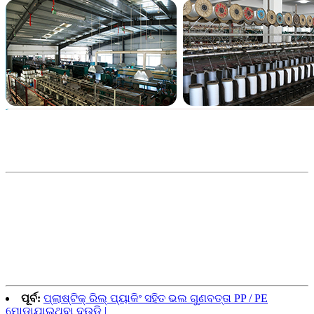
ପୂର୍ବ:
ପ୍ଲାଷ୍ଟିକ୍ ରିଲ୍ ପ୍ୟାକିଂ ସହିତ ଭଲ ଗୁଣବତ୍ତା PP / PE
ମୋଡ଼ାଯାଇଥିବା ଦଉଡି |