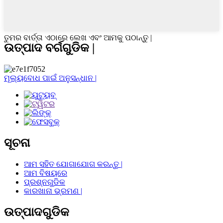
ତୁମର ବାର୍ତ୍ତା ଏଠାରେ ଲେଖ ଏବଂ ଆମକୁ ପଠାନ୍ତୁ |
ଉତ୍ପାଦ ବର୍ଗଗୁଡିକ |
ମୂଲ୍ୟବୋଧ ପାଇଁ ଅନୁସନ୍ଧାନ |
ସୂଚନା
ଆମ ସହିତ ଯୋଗାଯୋଗ କରନ୍ତୁ |
ଆମ ବିଷୟରେ
ପ୍ରଶ୍ନଗୁଡିକ
କାରଖାନା ଭ୍ରମଣ |
ଉତ୍ପାଦଗୁଡିକ