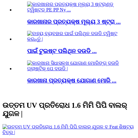
କାରଖାନାର ପ୍ରତ୍ୟକ୍ଷ ମୂଲ୍ୟ 3 ଷ୍ଟ୍ରା ...
ପାଇଁ ଟୁଇଷ୍ଟ ପଲିଥିନ ଦଉଡି ...
କାରଖାନା ପ୍ରତ୍ୟକ୍ଷ ଯୋଗାଣ ମୋରି ...
ଉତ୍ତମ UV ପ୍ରତିରୋଧ 1.6 ମିମି ପିପି ବାଲର୍
ଯୁଗଳ |