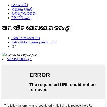
ଜଟ ଦଉଡି |
ନାଇଲନ୍ ଦଉଡି |
ପଲିଷ୍ଟର ଦଉଡି |
PP / PE ନେଟ୍ |
ଆମ ସହିତ ଯୋଗାଯୋଗ କରନ୍ତୁ |
+86 15954535173
sale2@dongyuan-plastic.com
ନଂ
ଇମେଲ୍ ପଠାନ୍ତୁ |
x