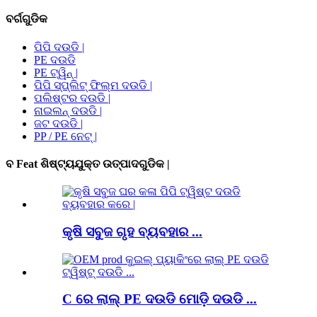
ବର୍ଗଗୁଡିକ
ପିପି ଦଉଡି |
PE ଦଉଡି
PE ଟ୍ୱିନ୍ |
ପିପି ସ୍ପ୍ଲିଟ୍ ଫିଲ୍ମ ଦଉଡି |
ପଲିଷ୍ଟର ଦଉଡି |
ନାଇଲନ୍ ଦଉଡି |
ଜଟ ଦଉଡି |
PP / PE ନେଟ୍ |
ବ Feat ଶିଷ୍ଟ୍ୟଯୁକ୍ତ ଉତ୍ପାଦଗୁଡିକ |
କୃଷି ସବୁଜ ଗୃହ ବ୍ୟବହାର ...
C ରେ ଲାଲ୍ PE ଦଉଡି ମୋଡ଼ି ଦଉଡି ...