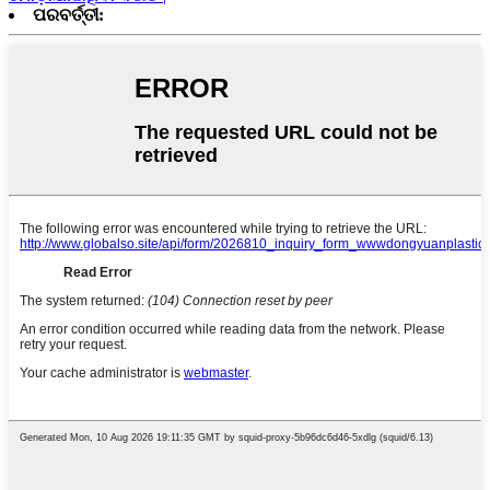
ପରବର୍ତ୍ତୀ: