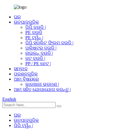
ଘର
ଉତ୍ପାଦଗୁଡିକ
ପିପି ଦଉଡି |
PE ଦଉଡି
PE ଟ୍ୱିନ୍ |
ପିପି ସ୍ପ୍ଲିଟ୍ ଫିଲ୍ମ ଦଉଡି |
ପଲିଷ୍ଟର ଦଉଡି |
ନାଇଲନ୍ ଦଉଡି |
ଜଟ ଦଉଡି |
PP / PE ନେଟ୍ |
ସମ୍ବାଦ
ପ୍ରଶ୍ନଗୁଡିକ
ଆମ ବିଷୟରେ
କାରଖାନା ଭ୍ରମଣ |
ଆମ ସହିତ ଯୋଗାଯୋଗ କରନ୍ତୁ |
English
ଘର
ଉତ୍ପାଦଗୁଡିକ
ପିପି ଟ୍ୱିନ୍ |