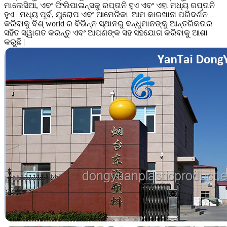
ମାଲେସିଆ, ଏବଂ ଫିଲିପାଇନ୍ସକୁ ରପ୍ତାନି ହୁଏ ଏବଂ ଏହା ମଧ୍ୟ ରପ୍ତାନି
ହୁଏ | ମଧ୍ୟ ପୂର୍ବ, ୟୁରୋପ ଏବଂ ଆମେରିକା |ଆମ କାରଖାନା ପରିଦର୍ଶନ
କରିବାକୁ ବିଶ୍ world ର ବିଭିନ୍ନ ସ୍ଥାନରୁ ବନ୍ଧୁମାନଙ୍କୁ ଆନ୍ତରିକତାର
ସହିତ ସ୍ୱାଗତ କରନ୍ତୁ ଏବଂ ଆପଣଙ୍କ ସହ ସହଯୋଗ କରିବାକୁ ଆଶା
କରୁଛି |