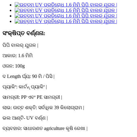
ସଂକ୍ଷିପ୍ତ ବର୍ଣ୍ଣନା:
ପିପି ବାଲର୍ ଯୁଗଳ |
ଆକାର: 1.6 ମିମି
ଓଜନ: 100g
ଦ Length ର୍ଘ୍ୟ: 90 ମି / ପିସି |
ପ୍ୟାକିଂ: କାର୍ଟନ୍ ପ୍ୟାକିଂ |
ସାମଗ୍ରୀ: PP ଏବଂ PE ସାମଗ୍ରୀ |
ଲାଭ: ଉଚ୍ଚ ଶକ୍ତି: ସର୍ବାଧିକ 39 କିଲୋଗ୍ରାମ |
ଭଲ ଆଣ୍ଟି- UV ବର୍ଣ୍ଣ |
ବ୍ୟବହାର: ସାଧାରଣତ agriculture କୃଷି ରେଖା |