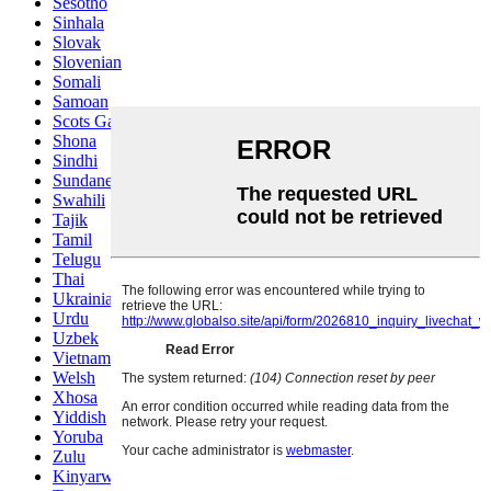
Sesotho
Sinhala
Slovak
Slovenian
Somali
Samoan
Scots Gaelic
Shona
Sindhi
Sundanese
Swahili
Tajik
Tamil
Telugu
Thai
Ukrainian
Urdu
Uzbek
Vietnamese
Welsh
Xhosa
Yiddish
Yoruba
Zulu
Kinyarwanda