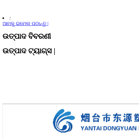
:
ଆମକୁ ଇମେଲ୍ ପଠାନ୍ତୁ |
ଉତ୍ପାଦ ବିବରଣୀ
ଉତ୍ପାଦ ଟ୍ୟାଗ୍ସ |